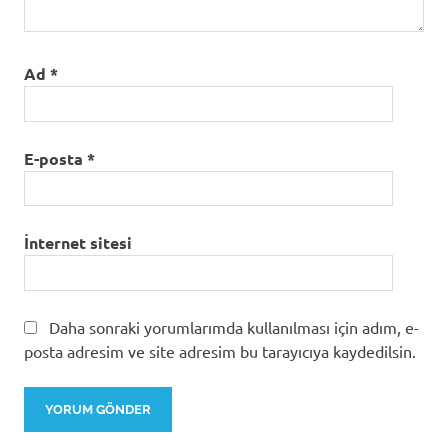
Ad
*
E-posta
*
İnternet sitesi
Daha sonraki yorumlarımda kullanılması için adım, e-
posta adresim ve site adresim bu tarayıcıya kaydedilsin.