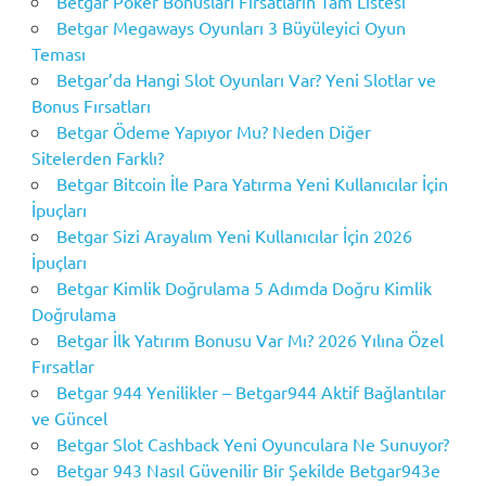
Betgar Poker Bonusları Fırsatların Tam Listesi
Betgar Megaways Oyunları 3 Büyüleyici Oyun
Teması
Betgar’da Hangi Slot Oyunları Var? Yeni Slotlar ve
Bonus Fırsatları
Betgar Ödeme Yapıyor Mu? Neden Diğer
Sitelerden Farklı?
Betgar Bitcoin İle Para Yatırma Yeni Kullanıcılar İçin
İpuçları
Betgar Sizi Arayalım Yeni Kullanıcılar İçin 2026
İpuçları
Betgar Kimlik Doğrulama 5 Adımda Doğru Kimlik
Doğrulama
Betgar İlk Yatırım Bonusu Var Mı? 2026 Yılına Özel
Fırsatlar
Betgar 944 Yenilikler – Betgar944 Aktif Bağlantılar
ve Güncel
Betgar Slot Cashback Yeni Oyunculara Ne Sunuyor?
Betgar 943 Nasıl Güvenilir Bir Şekilde Betgar943e