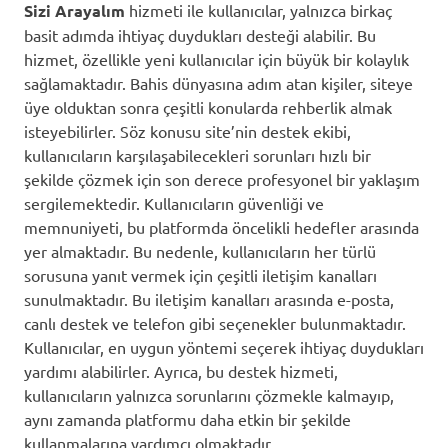
Sizi Arayalım
hizmeti ile kullanıcılar, yalnızca birkaç
basit adımda ihtiyaç duydukları desteği alabilir. Bu
hizmet, özellikle yeni kullanıcılar için büyük bir kolaylık
sağlamaktadır. Bahis dünyasına adım atan kişiler, siteye
üye olduktan sonra çeşitli konularda rehberlik almak
isteyebilirler. Söz konusu site’nin destek ekibi,
kullanıcıların karşılaşabilecekleri sorunları hızlı bir
şekilde çözmek için son derece profesyonel bir yaklaşım
sergilemektedir. Kullanıcıların güvenliği ve
memnuniyeti, bu platformda öncelikli hedefler arasında
yer almaktadır. Bu nedenle, kullanıcıların her türlü
sorusuna yanıt vermek için çeşitli iletişim kanalları
sunulmaktadır. Bu iletişim kanalları arasında e-posta,
canlı destek ve telefon gibi seçenekler bulunmaktadır.
Kullanıcılar, en uygun yöntemi seçerek ihtiyaç duydukları
yardımı alabilirler. Ayrıca, bu destek hizmeti,
kullanıcıların yalnızca sorunlarını çözmekle kalmayıp,
aynı zamanda platformu daha etkin bir şekilde
kullanmalarına yardımcı olmaktadır.