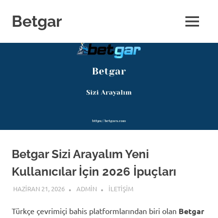
Skip
to
Betgar
MENU
content
Betgar
Hakkında
Güncel
Bilgiler
Betgar Sizi Arayalım Yeni
Kullanıcılar İçin 2026 İpuçları
HAZIRAN 21, 2026
ADMIN
İLETIŞIM
Türkçe çevrimiçi bahis platformlarından biri olan
Betgar