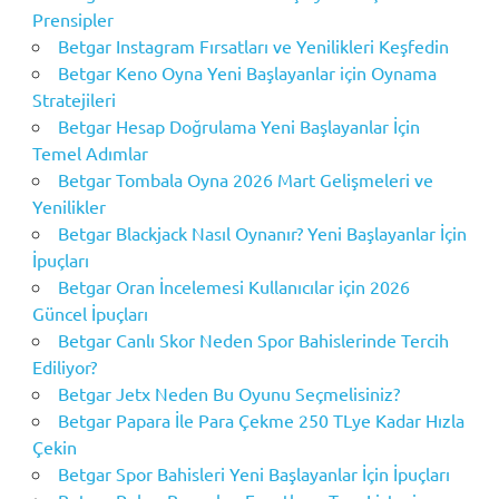
Prensipler
Betgar Instagram Fırsatları ve Yenilikleri Keşfedin
Betgar Keno Oyna Yeni Başlayanlar için Oynama
Stratejileri
Betgar Hesap Doğrulama Yeni Başlayanlar İçin
Temel Adımlar
Betgar Tombala Oyna 2026 Mart Gelişmeleri ve
Yenilikler
Betgar Blackjack Nasıl Oynanır? Yeni Başlayanlar İçin
İpuçları
Betgar Oran İncelemesi Kullanıcılar için 2026
Güncel İpuçları
Betgar Canlı Skor Neden Spor Bahislerinde Tercih
Ediliyor?
Betgar Jetx Neden Bu Oyunu Seçmelisiniz?
Betgar Papara İle Para Çekme 250 TLye Kadar Hızla
Çekin
Betgar Spor Bahisleri Yeni Başlayanlar İçin İpuçları