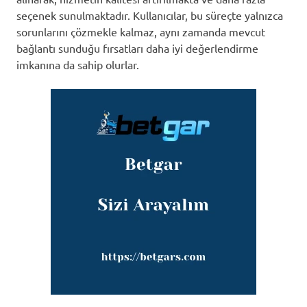
seçenek sunulmaktadır. Kullanıcılar, bu süreçte yalnızca
sorunlarını çözmekle kalmaz, aynı zamanda mevcut
bağlantı sunduğu fırsatları daha iyi değerlendirme
imkanına da sahip olurlar.