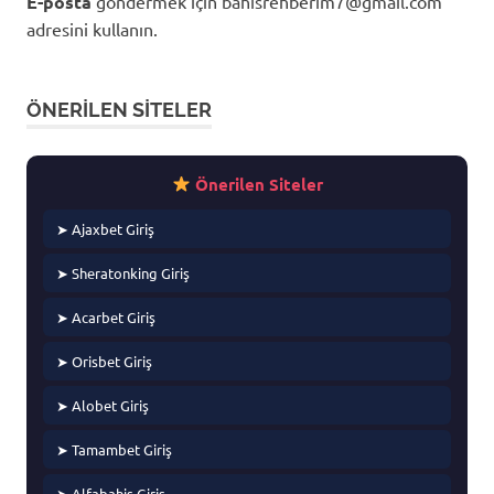
E-posta
göndermek için
bahisrehberim7@gmail.com
adresini kullanın.
ÖNERILEN SITELER
Önerilen Siteler
➤ Ajaxbet Giriş
➤ Sheratonking Giriş
➤ Acarbet Giriş
➤ Orisbet Giriş
➤ Alobet Giriş
➤ Tamambet Giriş
➤ Alfabahis Giriş