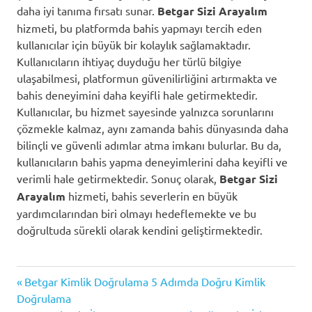
daha iyi tanıma fırsatı sunar.
Betgar Sizi Arayalım
hizmeti, bu platformda bahis yapmayı tercih eden
kullanıcılar için büyük bir kolaylık sağlamaktadır.
Kullanıcıların ihtiyaç duyduğu her türlü bilgiye
ulaşabilmesi, platformun güvenilirliğini artırmakta ve
bahis deneyimini daha keyifli hale getirmektedir.
Kullanıcılar, bu hizmet sayesinde yalnızca sorunlarını
çözmekle kalmaz, aynı zamanda bahis dünyasında daha
bilinçli ve güvenli adımlar atma imkanı bulurlar. Bu da,
kullanıcıların bahis yapma deneyimlerini daha keyifli ve
verimli hale getirmektedir. Sonuç olarak,
Betgar Sizi
Arayalım
hizmeti, bahis severlerin en büyük
yardımcılarından biri olmayı hedeflemekte ve bu
doğrultuda sürekli olarak kendini geliştirmektedir.
Betgar
Previous
Yazı
Betgar Kimlik Doğrulama 5 Adımda Doğru Kimlik
Destek
Post:
Doğrulama
Çevrimiçi