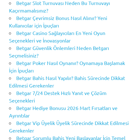
Betgar Slot Turnuvası Neden Bu Turnuvayı
Kaçırmamalısınız?
Betgar Çevrimsiz Bonus Nasıl Alınır? Yeni
Kullanıcılar için İpuçları
Betgar Casino Sağlayıcıları En Yeni Oyun
Seçenekleri ve İnovasyonlar
Betgar Güvenlik Önlemleri Neden Betgarı
Seçmelisiniz?
Betgar Poker Nasıl Oynanır? Oynamaya Başlamak
İçin İpuçları
Betgar Bahis Nasıl Yapılır? Bahis Sürecinde Dikkat
Edilmesi Gerekenler
Betgar 7/24 Destek Hızlı Yanıt ve Çözüm
Seçenekleri
Betgar Hediye Bonusu 2026 Mart Fırsatları ve
Ayrıntılar
Betgar Vip Üyelik Üyelik Sürecinde Dikkat Edilmesi
Gerekenler
Betgar Sorumlu Bahis Yeni Başlayanlar İçin Temel