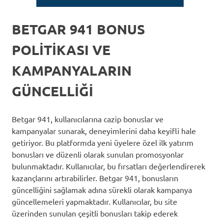
BETGAR 941 BONUS
POLİTİKASI VE
KAMPANYALARIN
GÜNCELLİĞİ
Betgar 941, kullanıcılarına cazip bonuslar ve
kampanyalar sunarak, deneyimlerini daha keyifli hale
getiriyor. Bu platformda yeni üyelere özel ilk yatırım
bonusları ve düzenli olarak sunulan promosyonlar
bulunmaktadır. Kullanıcılar, bu fırsatları değerlendirerek
kazançlarını artırabilirler. Betgar 941, bonusların
güncelliğini sağlamak adına sürekli olarak kampanya
güncellemeleri yapmaktadır. Kullanıcılar, bu site
üzerinden sunulan çeşitli bonusları takip ederek