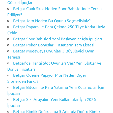
Güncel İpuçları
Betgar Canlı Skor Neden Spor Bahislerinde Tercih
Ediliyor?
Betgar Jetx Neden Bu Oyunu Seçmelisiniz?
Betgar Papara İle Para Çekme 250 TLye Kadar Hızla
Çekin
Betgar Spor Bahisleri Yeni Başlayanlar İçin İpuçları
Betgar Poker Bonusları Fırsatların Tam Listesi
Betgar Megaways Oyunları 3 Büyüleyici Oyun
Teması
Betgar’da Hangi Slot Oyunları Var? Yeni Slotlar ve
Bonus Fırsatları
Betgar Ödeme Yapıyor Mu? Neden Diğer
Sitelerden Farklı?
Betgar Bitcoin İle Para Yatırma Yeni Kullanıcılar İçin
İpuçları
Betgar Sizi Arayalım Yeni Kullanıcılar İçin 2026
İpuçları
Betgar Kimlik Doğrulama 5 Adımda Doğru Kimlik