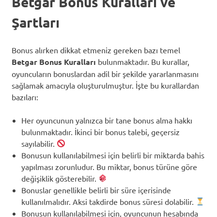
Betgar Bonus Kuralları ve
Şartları
Bonus alırken dikkat etmeniz gereken bazı temel
Betgar Bonus Kuralları
bulunmaktadır. Bu kurallar,
oyuncuların bonuslardan adil bir şekilde yararlanmasını
sağlamak amacıyla oluşturulmuştur. İşte bu kurallardan
bazıları:
Her oyuncunun yalnızca bir tane bonus alma hakkı
bulunmaktadır. İkinci bir bonus talebi, geçersiz
sayılabilir.
Bonusun kullanılabilmesi için belirli bir miktarda bahis
yapılması zorunludur. Bu miktar, bonus türüne göre
değişiklik gösterebilir.
Bonuslar genellikle belirli bir süre içerisinde
kullanılmalıdır. Aksi takdirde bonus süresi dolabilir.
Bonusun kullanılabilmesi için, oyuncunun hesabında