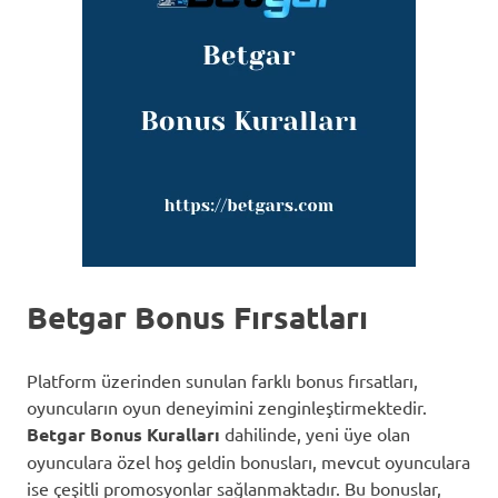
Betgar Bonus Fırsatları
Platform üzerinden sunulan farklı bonus fırsatları,
oyuncuların oyun deneyimini zenginleştirmektedir.
Betgar Bonus Kuralları
dahilinde, yeni üye olan
oyunculara özel hoş geldin bonusları, mevcut oyunculara
ise çeşitli promosyonlar sağlanmaktadır. Bu bonuslar,