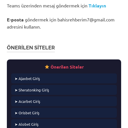
Teams üzerinden mesaj göndermek için
Tıklayın
E-posta
göndermek için
bahisrehberim7@gmail.com
adresini kullanın.
ÖNERILEN SITELER
Önerilen Siteler
➤ Ajaxbet Giriş
➤ Sheratonking Giriş
➤ Acarbet Giriş
➤ Orisbet Giriş
➤ Alobet Giriş