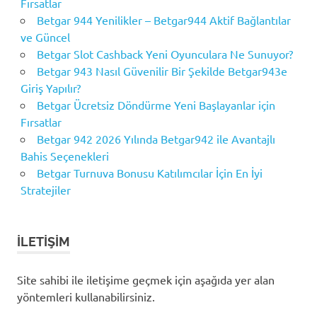
Fırsatlar
Betgar 944 Yenilikler – Betgar944 Aktif Bağlantılar
ve Güncel
Betgar Slot Cashback Yeni Oyunculara Ne Sunuyor?
Betgar 943 Nasıl Güvenilir Bir Şekilde Betgar943e
Giriş Yapılır?
Betgar Ücretsiz Döndürme Yeni Başlayanlar için
Fırsatlar
Betgar 942 2026 Yılında Betgar942 ile Avantajlı
Bahis Seçenekleri
Betgar Turnuva Bonusu Katılımcılar İçin En İyi
Stratejiler
İLETIŞIM
Site sahibi ile iletişime geçmek için aşağıda yer alan
yöntemleri kullanabilirsiniz.