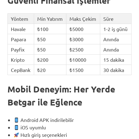
Güvenli Finansal İşlemler
Yöntem
Min Yatırım
Maks Çekim
Süre
Havale
₺100
₺5000
1-2 iş günü
Papara
₺50
₺3000
Anında
Payfix
₺50
₺2500
Anında
Kripto
₺200
₺10000
15 dakika
CepBank
₺20
₺1500
30 dakika
Mobil Deneyim: Her Yerde
Betgar ile Eğlence
Android APK indirilebilir
iOS uyumlu
Hızlı giriş seçenekleri