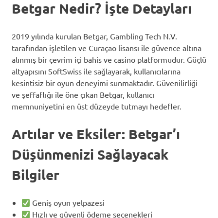
Betgar Nedir? İşte Detayları
2019 yılında kurulan Betgar, Gambling Tech N.V.
tarafından işletilen ve Curaçao lisansı ile güvence altına
alınmış bir çevrim içi bahis ve casino platformudur. Güçlü
altyapısını SoftSwiss ile sağlayarak, kullanıcılarına
kesintisiz bir oyun deneyimi sunmaktadır. Güvenilirliği
ve şeffaflığı ile öne çıkan Betgar, kullanıcı
memnuniyetini en üst düzeyde tutmayı hedefler.
Artılar ve Eksiler: Betgar’ı
Düşünmenizi Sağlayacak
Bilgiler
Geniş oyun yelpazesi
Hızlı ve güvenli ödeme seçenekleri