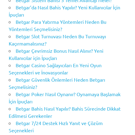
Betgar Sistem Bahisi 5 Temel Avantajı Neler?
Betgar’da Nasıl Bahis Yapılır? Yeni Kullanıcılar İçin
İpuçları
Betgar Para Yatırma Yöntemleri Neden Bu
Yöntemleri Seçmelisiniz?
Betgar Slot Turnuvası Neden Bu Turnuvayı
Kaçırmamalısınız?
Betgar Çevrimsiz Bonus Nasıl Alınır? Yeni
Kullanıcılar için İpuçları
Betgar Casino Sağlayıcıları En Yeni Oyun
Seçenekleri ve İnovasyonlar
Betgar Güvenlik Önlemleri Neden Betgarı
Seçmelisiniz?
Betgar Poker Nasıl Oynanır? Oynamaya Başlamak
İçin İpuçları
Betgar Bahis Nasıl Yapılır? Bahis Sürecinde Dikkat
Edilmesi Gerekenler
Betgar 7/24 Destek Hızlı Yanıt ve Çözüm
Seçenekleri