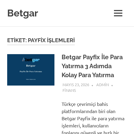
Skip
to
Betgar
MENU
content
Betgar
Hakkında
Güncel
ETIKET:
PAYFIX IŞLEMLERI
Bilgiler
Betgar Payfix İle Para
Yatırma 3 Adımda
Kolay Para Yatırma
MAYIS 23, 2026
ADMIN
FINANS
Türkçe çevrimiçi bahis
platformlarından biri olan
Betgar Payfix ile para yatırma
işlemleri, kullanıcıların
fonlarını güvenli ve hızlı bir