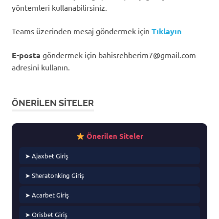
yöntemleri kullanabilirsiniz.
Teams üzerinden mesaj göndermek için
Tıklayın
E-posta
göndermek için
bahisrehberim7@gmail.com
adresini kullanın.
ÖNERILEN SITELER
Önerilen Siteler
➤ Ajaxbet Giriş
➤ Sheratonking Giriş
➤ Acarbet Giriş
➤ Orisbet Giriş