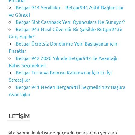
Fırsatlar
Betgar 944 Yenilikler – Betgar944 Aktif Bağlantılar
ve Güncel
Betgar Slot Cashback Yeni Oyunculara Ne Sunuyor?
Betgar 943 Nasıl Güvenilir Bir Şekilde Betgar943e
Giriş Yapılır?
Betgar Ücretsiz Döndürme Yeni Başlayanlar için
Fırsatlar
Betgar 942 2026 Yılında Betgar942 ile Avantajlı
Bahis Seçenekleri
Betgar Turnuva Bonusu Katılımcılar İçin En İyi
Stratejiler
Betgar 941 Neden Betgar941i Seçmelisiniz? Başlıca
Avantajlar
İLETIŞIM
Site sahibi ile iletişime geçmek için aşağıda yer alan