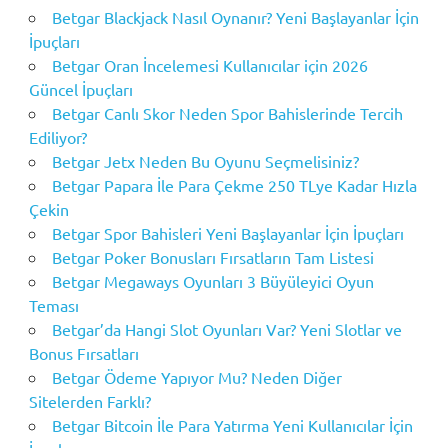
Betgar Blackjack Nasıl Oynanır? Yeni Başlayanlar İçin
İpuçları
Betgar Oran İncelemesi Kullanıcılar için 2026
Güncel İpuçları
Betgar Canlı Skor Neden Spor Bahislerinde Tercih
Ediliyor?
Betgar Jetx Neden Bu Oyunu Seçmelisiniz?
Betgar Papara İle Para Çekme 250 TLye Kadar Hızla
Çekin
Betgar Spor Bahisleri Yeni Başlayanlar İçin İpuçları
Betgar Poker Bonusları Fırsatların Tam Listesi
Betgar Megaways Oyunları 3 Büyüleyici Oyun
Teması
Betgar’da Hangi Slot Oyunları Var? Yeni Slotlar ve
Bonus Fırsatları
Betgar Ödeme Yapıyor Mu? Neden Diğer
Sitelerden Farklı?
Betgar Bitcoin İle Para Yatırma Yeni Kullanıcılar İçin