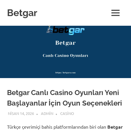
Skip
to
Betgar
MENU
content
Betgar
Hakkında
Güncel
Bilgiler
Betgar Canlı Casino Oyunları Yeni
Başlayanlar İçin Oyun Seçenekleri
NISAN 14, 2026
ADMIN
CASINO
Türkçe çevrimiçi bahis platformlarından biri olan
Betgar