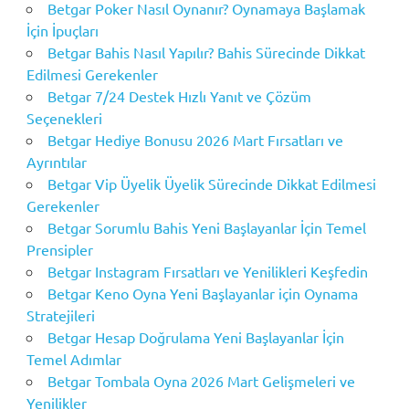
Betgar Poker Nasıl Oynanır? Oynamaya Başlamak
İçin İpuçları
Betgar Bahis Nasıl Yapılır? Bahis Sürecinde Dikkat
Edilmesi Gerekenler
Betgar 7/24 Destek Hızlı Yanıt ve Çözüm
Seçenekleri
Betgar Hediye Bonusu 2026 Mart Fırsatları ve
Ayrıntılar
Betgar Vip Üyelik Üyelik Sürecinde Dikkat Edilmesi
Gerekenler
Betgar Sorumlu Bahis Yeni Başlayanlar İçin Temel
Prensipler
Betgar Instagram Fırsatları ve Yenilikleri Keşfedin
Betgar Keno Oyna Yeni Başlayanlar için Oynama
Stratejileri
Betgar Hesap Doğrulama Yeni Başlayanlar İçin
Temel Adımlar
Betgar Tombala Oyna 2026 Mart Gelişmeleri ve
Yenilikler