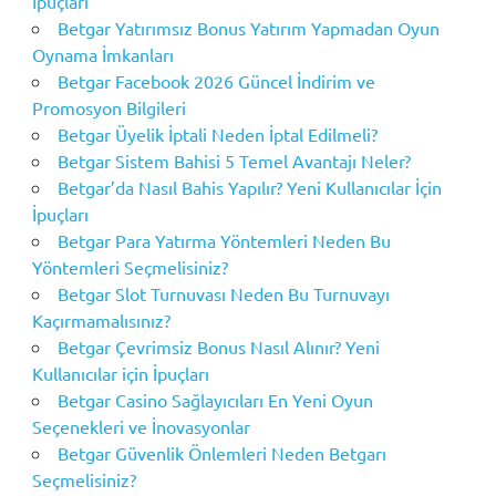
İpuçları
Betgar Yatırımsız Bonus Yatırım Yapmadan Oyun
Oynama İmkanları
Betgar Facebook 2026 Güncel İndirim ve
Promosyon Bilgileri
Betgar Üyelik İptali Neden İptal Edilmeli?
Betgar Sistem Bahisi 5 Temel Avantajı Neler?
Betgar’da Nasıl Bahis Yapılır? Yeni Kullanıcılar İçin
İpuçları
Betgar Para Yatırma Yöntemleri Neden Bu
Yöntemleri Seçmelisiniz?
Betgar Slot Turnuvası Neden Bu Turnuvayı
Kaçırmamalısınız?
Betgar Çevrimsiz Bonus Nasıl Alınır? Yeni
Kullanıcılar için İpuçları
Betgar Casino Sağlayıcıları En Yeni Oyun
Seçenekleri ve İnovasyonlar
Betgar Güvenlik Önlemleri Neden Betgarı
Seçmelisiniz?