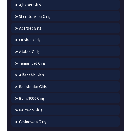
➤ Ajaxbet Giriş
➤ Sheratonking Giriş
➤ Acarbet Giriş
➤ Orisbet Giriş
➤ Alobet Giriş
➤ Tamambet Giriş
➤ Alfabahis Giriş
➤ Bahisbudur Giriş
➤ Bahis1000 Giriş
➤ Beinwon Giriş
➤ Casinowon Giriş