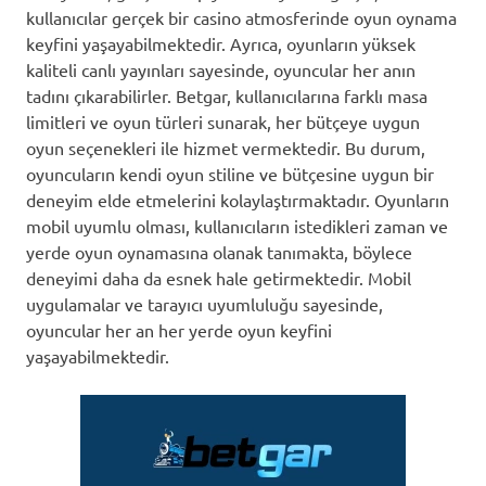
kullanıcılar gerçek bir casino atmosferinde oyun oynama
keyfini yaşayabilmektedir. Ayrıca, oyunların yüksek
kaliteli canlı yayınları sayesinde, oyuncular her anın
tadını çıkarabilirler. Betgar, kullanıcılarına farklı masa
limitleri ve oyun türleri sunarak, her bütçeye uygun
oyun seçenekleri ile hizmet vermektedir. Bu durum,
oyuncuların kendi oyun stiline ve bütçesine uygun bir
deneyim elde etmelerini kolaylaştırmaktadır. Oyunların
mobil uyumlu olması, kullanıcıların istedikleri zaman ve
yerde oyun oynamasına olanak tanımakta, böylece
deneyimi daha da esnek hale getirmektedir. Mobil
uygulamalar ve tarayıcı uyumluluğu sayesinde,
oyuncular her an her yerde oyun keyfini
yaşayabilmektedir.