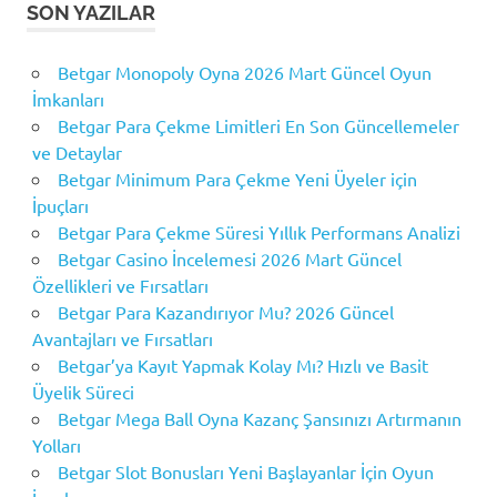
SON YAZILAR
Betgar Monopoly Oyna 2026 Mart Güncel Oyun
İmkanları
Betgar Para Çekme Limitleri En Son Güncellemeler
ve Detaylar
Betgar Minimum Para Çekme Yeni Üyeler için
İpuçları
Betgar Para Çekme Süresi Yıllık Performans Analizi
Betgar Casino İncelemesi 2026 Mart Güncel
Özellikleri ve Fırsatları
Betgar Para Kazandırıyor Mu? 2026 Güncel
Avantajları ve Fırsatları
Betgar’ya Kayıt Yapmak Kolay Mı? Hızlı ve Basit
Üyelik Süreci
Betgar Mega Ball Oyna Kazanç Şansınızı Artırmanın
Yolları
Betgar Slot Bonusları Yeni Başlayanlar İçin Oyun