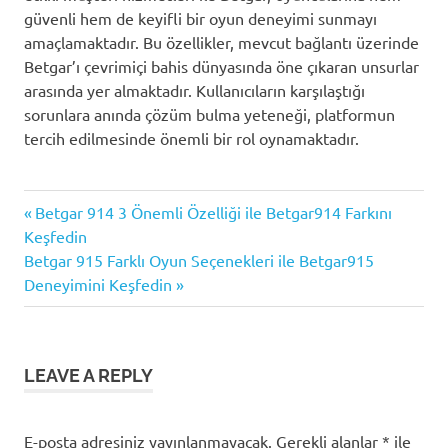
güvenli hem de keyifli bir oyun deneyimi sunmayı
amaçlamaktadır. Bu özellikler, mevcut bağlantı üzerinde
Betgar’ı çevrimiçi bahis dünyasında öne çıkaran unsurlar
arasında yer almaktadır. Kullanıcıların karşılaştığı
sorunlara anında çözüm bulma yeteneği, platformun
tercih edilmesinde önemli bir rol oynamaktadır.
Canlı
Previous
Yazı
Betgar 914 3 Önemli Özelliği ile Betgar914 Farkını
Casino
Post:
Keşfedin
gezinmesi
Güvenli
Next
Betgar 915 Farklı Oyun Seçenekleri ile Betgar915
Oyun
Post:
Deneyimini Keşfedin
Kumar
Deneyimi
LEAVE A REPLY
E-posta adresiniz yayınlanmayacak.
Gerekli alanlar
*
ile