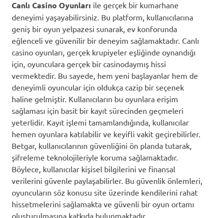
Canlı Casino Oyunları
ile gerçek bir kumarhane
deneyimi yaşayabilirsiniz. Bu platform, kullanıcılarına
geniş bir oyun yelpazesi sunarak, ev konforunda
eğlenceli ve güvenilir bir deneyim sağlamaktadır. Canlı
casino oyunları, gerçek krupiyeler eşliğinde oynandığı
için, oyunculara gerçek bir casinodaymış hissi
vermektedir. Bu sayede, hem yeni başlayanlar hem de
deneyimli oyuncular için oldukça cazip bir seçenek
haline gelmiştir. Kullanıcıların bu oyunlara erişim
sağlaması için basit bir kayıt sürecinden geçmeleri
yeterlidir. Kayıt işlemi tamamlandığında, kullanıcılar
hemen oyunlara katılabilir ve keyifli vakit geçirebilirler.
Betgar, kullanıcılarının güvenliğini ön planda tutarak,
şifreleme teknolojileriyle koruma sağlamaktadır.
Böylece, kullanıcılar kişisel bilgilerini ve finansal
verilerini güvenle paylaşabilirler. Bu güvenlik önlemleri,
oyuncuların söz konusu site üzerinde kendilerini rahat
hissetmelerini sağlamakta ve güvenli bir oyun ortamı
oluşturulmasına katkıda bulunmaktadır.