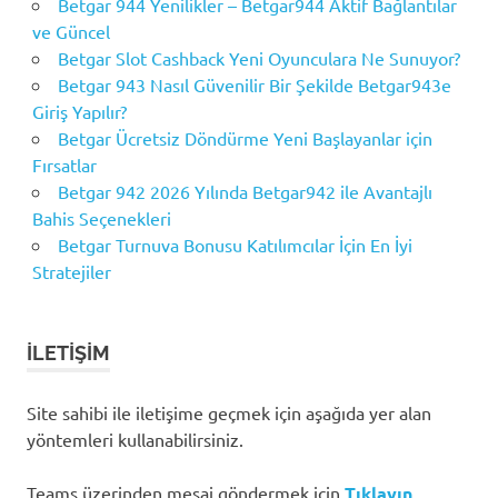
Betgar 944 Yenilikler – Betgar944 Aktif Bağlantılar
ve Güncel
Betgar Slot Cashback Yeni Oyunculara Ne Sunuyor?
Betgar 943 Nasıl Güvenilir Bir Şekilde Betgar943e
Giriş Yapılır?
Betgar Ücretsiz Döndürme Yeni Başlayanlar için
Fırsatlar
Betgar 942 2026 Yılında Betgar942 ile Avantajlı
Bahis Seçenekleri
Betgar Turnuva Bonusu Katılımcılar İçin En İyi
Stratejiler
İLETIŞIM
Site sahibi ile iletişime geçmek için aşağıda yer alan
yöntemleri kullanabilirsiniz.
Teams üzerinden mesaj göndermek için
Tıklayın