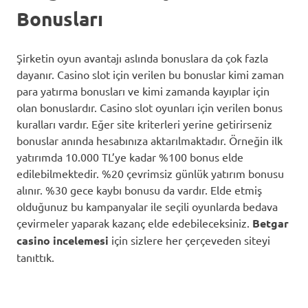
Bonusları
Şirketin oyun avantajı aslında bonuslara da çok fazla
dayanır. Casino slot için verilen bu bonuslar kimi zaman
para yatırma bonusları ve kimi zamanda kayıplar için
olan bonuslardır. Casino slot oyunları için verilen bonus
kuralları vardır. Eğer site kriterleri yerine getirirseniz
bonuslar anında hesabınıza aktarılmaktadır. Örneğin ilk
yatırımda 10.000 TL’ye kadar %100 bonus elde
edilebilmektedir. %20 çevrimsiz günlük yatırım bonusu
alınır. %30 gece kaybı bonusu da vardır. Elde etmiş
olduğunuz bu kampanyalar ile seçili oyunlarda bedava
çevirmeler yaparak kazanç elde edebileceksiniz.
Betgar
casino incelemesi
için sizlere her çerçeveden siteyi
tanıttık.