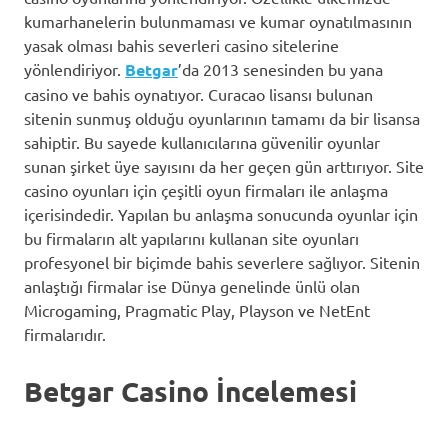
kumarhanelerin bulunmaması ve kumar oynatılmasının
yasak olması bahis severleri casino sitelerine
yönlendiriyor.
Betgar
’da 2013 senesinden bu yana
casino ve bahis oynatıyor. Curacao lisansı bulunan
sitenin sunmuş olduğu oyunlarının tamamı da bir lisansa
sahiptir. Bu sayede kullanıcılarına güvenilir oyunlar
sunan şirket üye sayısını da her geçen gün arttırıyor. Site
casino oyunları için çeşitli oyun firmaları ile anlaşma
içerisindedir. Yapılan bu anlaşma sonucunda oyunlar için
bu firmaların alt yapılarını kullanan site oyunları
profesyonel bir biçimde bahis severlere sağlıyor. Sitenin
anlaştığı firmalar ise Dünya genelinde ünlü olan
Microgaming, Pragmatic Play, Playson ve NetEnt
firmalarıdır.
Betgar Casino İncelemesi