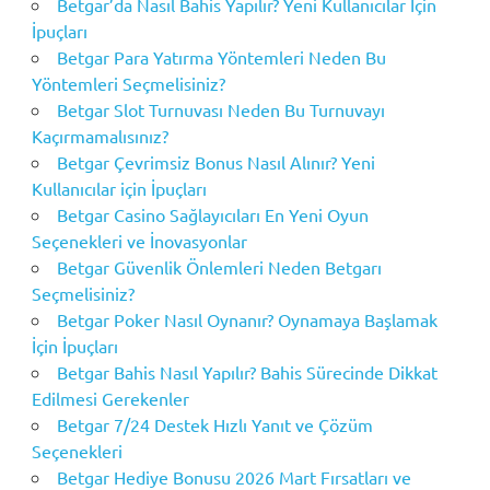
Betgar’da Nasıl Bahis Yapılır? Yeni Kullanıcılar İçin
İpuçları
Betgar Para Yatırma Yöntemleri Neden Bu
Yöntemleri Seçmelisiniz?
Betgar Slot Turnuvası Neden Bu Turnuvayı
Kaçırmamalısınız?
Betgar Çevrimsiz Bonus Nasıl Alınır? Yeni
Kullanıcılar için İpuçları
Betgar Casino Sağlayıcıları En Yeni Oyun
Seçenekleri ve İnovasyonlar
Betgar Güvenlik Önlemleri Neden Betgarı
Seçmelisiniz?
Betgar Poker Nasıl Oynanır? Oynamaya Başlamak
İçin İpuçları
Betgar Bahis Nasıl Yapılır? Bahis Sürecinde Dikkat
Edilmesi Gerekenler
Betgar 7/24 Destek Hızlı Yanıt ve Çözüm
Seçenekleri
Betgar Hediye Bonusu 2026 Mart Fırsatları ve