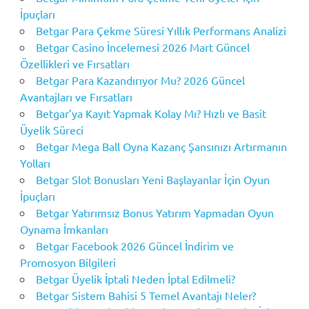
İpuçları
Betgar Para Çekme Süresi Yıllık Performans Analizi
Betgar Casino İncelemesi 2026 Mart Güncel
Özellikleri ve Fırsatları
Betgar Para Kazandırıyor Mu? 2026 Güncel
Avantajları ve Fırsatları
Betgar’ya Kayıt Yapmak Kolay Mı? Hızlı ve Basit
Üyelik Süreci
Betgar Mega Ball Oyna Kazanç Şansınızı Artırmanın
Yolları
Betgar Slot Bonusları Yeni Başlayanlar İçin Oyun
İpuçları
Betgar Yatırımsız Bonus Yatırım Yapmadan Oyun
Oynama İmkanları
Betgar Facebook 2026 Güncel İndirim ve
Promosyon Bilgileri
Betgar Üyelik İptali Neden İptal Edilmeli?
Betgar Sistem Bahisi 5 Temel Avantajı Neler?