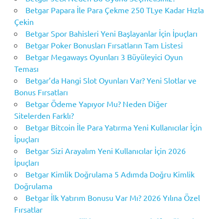
Betgar Papara İle Para Çekme 250 TLye Kadar Hızla
Çekin
Betgar Spor Bahisleri Yeni Başlayanlar İçin İpuçları
Betgar Poker Bonusları Fırsatların Tam Listesi
Betgar Megaways Oyunları 3 Büyüleyici Oyun
Teması
Betgar’da Hangi Slot Oyunları Var? Yeni Slotlar ve
Bonus Fırsatları
Betgar Ödeme Yapıyor Mu? Neden Diğer
Sitelerden Farklı?
Betgar Bitcoin İle Para Yatırma Yeni Kullanıcılar İçin
İpuçları
Betgar Sizi Arayalım Yeni Kullanıcılar İçin 2026
İpuçları
Betgar Kimlik Doğrulama 5 Adımda Doğru Kimlik
Doğrulama
Betgar İlk Yatırım Bonusu Var Mı? 2026 Yılına Özel
Fırsatlar