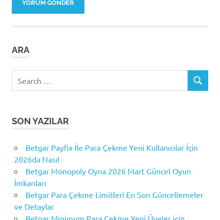
ARA
Search
SEARCH
for:
SON YAZILAR
Betgar Payfix İle Para Çekme Yeni Kullanıcılar İçin
2026da Nasıl
Betgar Monopoly Oyna 2026 Mart Güncel Oyun
İmkanları
Betgar Para Çekme Limitleri En Son Güncellemeler
ve Detaylar
Betgar Minimum Para Çekme Yeni Üyeler için