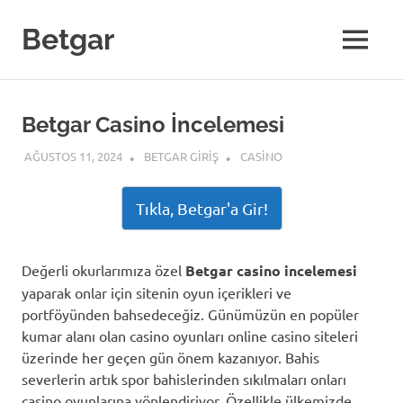
Skip
to
Betgar
MENU
content
Betgar
Hakkında
Güncel
Betgar Casino İncelemesi
Bilgiler
AĞUSTOS 11, 2024
BETGAR GIRIŞ
CASINO
Tıkla, Betgar'a Gir!
Değerli okurlarımıza özel
Betgar casino incelemesi
yaparak onlar için sitenin oyun içerikleri ve
portföyünden bahsedeceğiz. Günümüzün en popüler
kumar alanı olan casino oyunları online casino siteleri
üzerinde her geçen gün önem kazanıyor. Bahis
severlerin artık spor bahislerinden sıkılmaları onları
casino oyunlarına yönlendiriyor. Özellikle ülkemizde