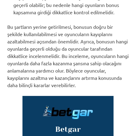
geçerli olabilir; bu nedenle hangi oyunların bonus
kapsamına girdiği dikkatlice kontrol edilmelidir.
Bu şartların yerine getirilmesi, bonusun doğru bir
şekilde kullanılabilmesi ve oyuncuların kayıplarını
azaltabilmesi açısından önemlidir. Ayrıca, bonusun hangi
oyunlarda geçerli olduğu da oyuncular tarafından
dikkatlice incelenmelidir. Bu inceleme, oyuncuların hangi
oyunlarda daha fazla kazanma şansına sahip olacağını
anlamalarına yardımcı olur. Böylece oyuncular,
kayıplarını azaltma ve kazançlarını artırma konusunda
daha bilinçli kararlar verebilirler.