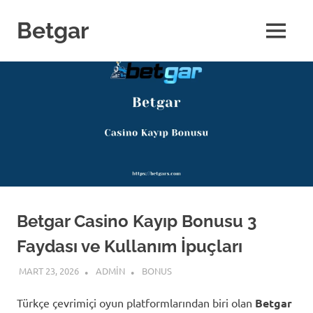
Skip
to
Betgar
MENU
content
Betgar
Hakkında
Güncel
Bilgiler
Betgar Casino Kayıp Bonusu 3
Faydası ve Kullanım İpuçları
MART 23, 2026
ADMIN
BONUS
Türkçe çevrimiçi oyun platformlarından biri olan
Betgar