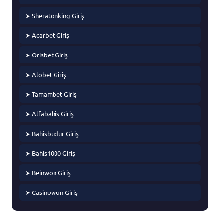
➤ Sheratonking Giriş
➤ Acarbet Giriş
➤ Orisbet Giriş
➤ Alobet Giriş
➤ Tamambet Giriş
➤ Alfabahis Giriş
➤ Bahisbudur Giriş
➤ Bahis1000 Giriş
➤ Beinwon Giriş
➤ Casinowon Giriş