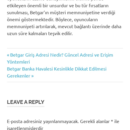
etkileyen önemli bir unsurdur ve bu tür fırsatların
sunulması, Betgar’ın müşteri memnuniyetine verdiği
önemi göstermektedir. Böylece, oyuncuların
memnuniyeti artırılarak, mevcut bağlantı üzerinde daha
uzun süre kalmaları teşvik edilir.
Betgar
Previous
Yazı
Betgar Giriş Adresi Nedir? Güncel Adresi ve Erişim
Casino
Post:
Yöntemleri
Bonus
gezinmesi
Next
Betgar Banka Havalesi Kesinlikle Dikkat Edilmesi
Kayıp
Post:
Gerekenler
Telafi
Oyun
Avantajları
LEAVE A REPLY
E-posta adresiniz yayınlanmayacak.
Gerekli alanlar
*
ile
işaretlenmişlerdir