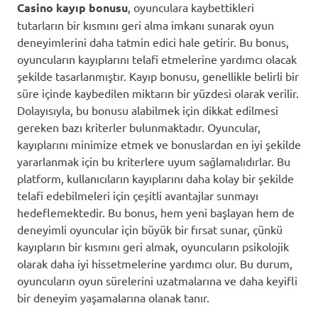
Casino kayıp bonusu
, oyunculara kaybettikleri
tutarların bir kısmını geri alma imkanı sunarak oyun
deneyimlerini daha tatmin edici hale getirir. Bu bonus,
oyuncuların kayıplarını telafi etmelerine yardımcı olacak
şekilde tasarlanmıştır. Kayıp bonusu, genellikle belirli bir
süre içinde kaybedilen miktarın bir yüzdesi olarak verilir.
Dolayısıyla, bu bonusu alabilmek için dikkat edilmesi
gereken bazı kriterler bulunmaktadır. Oyuncular,
kayıplarını minimize etmek ve bonuslardan en iyi şekilde
yararlanmak için bu kriterlere uyum sağlamalıdırlar. Bu
platform, kullanıcıların kayıplarını daha kolay bir şekilde
telafi edebilmeleri için çeşitli avantajlar sunmayı
hedeflemektedir. Bu bonus, hem yeni başlayan hem de
deneyimli oyuncular için büyük bir fırsat sunar, çünkü
kayıpların bir kısmını geri almak, oyuncuların psikolojik
olarak daha iyi hissetmelerine yardımcı olur. Bu durum,
oyuncuların oyun sürelerini uzatmalarına ve daha keyifli
bir deneyim yaşamalarına olanak tanır.