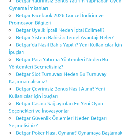
Betgar Yatırımsız Bonus Yatırım Yapmadan Oyun
Oynama İmkanları
Betgar Facebook 2026 Güncel İndirim ve
Promosyon Bilgileri
Betgar Üyelik İptali Neden İptal Edilmeli?
Betgar Sistem Bahisi 5 Temel Avantajı Neler?
Betgar’da Nasıl Bahis Yapılır? Yeni Kullanıcılar İçin
İpuçları
Betgar Para Yatırma Yöntemleri Neden Bu
Yöntemleri Seçmelisiniz?
Betgar Slot Turnuvası Neden Bu Turnuvayı
Kaçırmamalısınız?
Betgar Çevrimsiz Bonus Nasıl Alınır? Yeni
Kullanıcılar için İpuçları
Betgar Casino Sağlayıcıları En Yeni Oyun
Seçenekleri ve İnovasyonlar
Betgar Güvenlik Önlemleri Neden Betgarı
Seçmelisiniz?
Betgar Poker Nasıl Oynanır? Oynamaya Başlamak