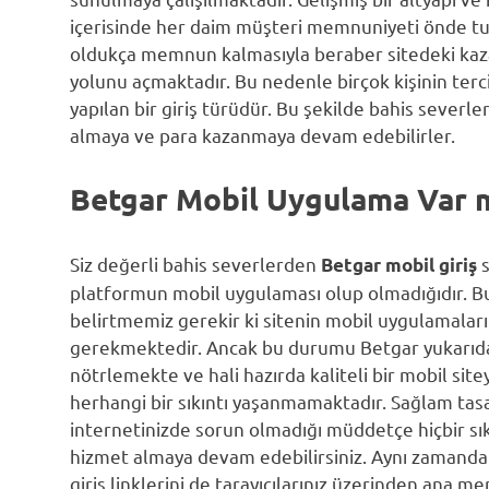
içerisinde her daim müşteri memnuniyeti önde tut
oldukça memnun kalmasıyla beraber sitedeki kaza
yolunu açmaktadır. Bu nedenle birçok kişinin terci
yapılan bir giriş türüdür. Bu şekilde bahis severl
almaya ve para kazanmaya devam edebilirler.
Betgar Mobil Uygulama Var 
Siz değerli bahis severlerden
Betgar mobil giriş
platformun mobil uygulaması olup olmadığıdır. B
belirtmemiz gerekir ki sitenin mobil uygulamala
gerekmektedir. Ancak bu durumu Betgar yukarıda b
nötrlemekte ve hali hazırda kaliteli bir mobil sit
herhangi bir sıkıntı yaşanmamaktadır. Sağlam tasa
internetinizde sorun olmadığı müddetçe hiçbir sı
hizmet almaya devam edebilirsiniz. Aynı zamanda h
giriş linklerini de tarayıcılarınız üzerinden ana