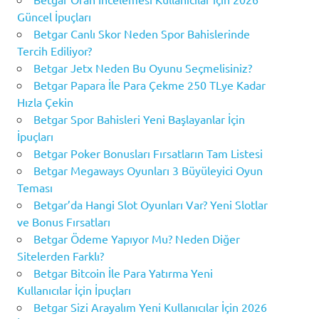
Güncel İpuçları
Betgar Canlı Skor Neden Spor Bahislerinde
Tercih Ediliyor?
Betgar Jetx Neden Bu Oyunu Seçmelisiniz?
Betgar Papara İle Para Çekme 250 TLye Kadar
Hızla Çekin
Betgar Spor Bahisleri Yeni Başlayanlar İçin
İpuçları
Betgar Poker Bonusları Fırsatların Tam Listesi
Betgar Megaways Oyunları 3 Büyüleyici Oyun
Teması
Betgar’da Hangi Slot Oyunları Var? Yeni Slotlar
ve Bonus Fırsatları
Betgar Ödeme Yapıyor Mu? Neden Diğer
Sitelerden Farklı?
Betgar Bitcoin İle Para Yatırma Yeni
Kullanıcılar İçin İpuçları
Betgar Sizi Arayalım Yeni Kullanıcılar İçin 2026