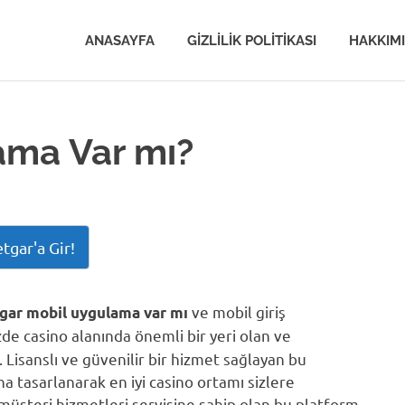
ANASAYFA
GIZLILIK POLITIKASI
HAKKIM
ama Var mı?
etgar'a Gir!
ve mobil giriş
gar mobil uygulama var mı
zde casino alanında önemli bir yeri olan ve
r. Lisanslı ve güvenilir bir hizmet sağlayan bu
tasarlanarak en iyi casino ortamı sizlere
 müşteri hizmetleri servisine sahip olan bu platform