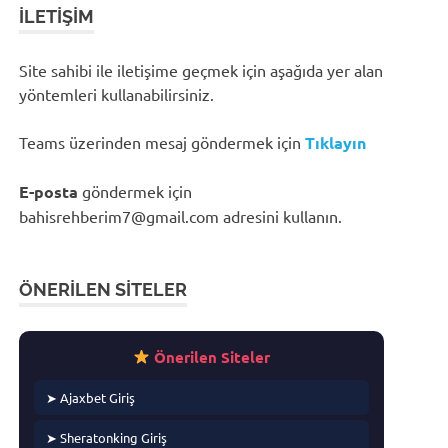
İLETIŞIM
Site sahibi ile iletişime geçmek için aşağıda yer alan
yöntemleri kullanabilirsiniz.
Teams üzerinden mesaj göndermek için
Tıklayın
E-posta
göndermek için
bahisrehberim7@gmail.com
adresini kullanın.
ÖNERILEN SITELER
Önerilen Siteler
➤ Ajaxbet Giriş
➤ Sheratonking Giriş