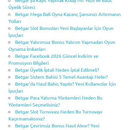
Betgar’ya Kayıt Yapmak Kolay Mı? Hızlı ve Basit
Üyelik Süreci
Betgar Mega Ball Oyna Kazanç Şansınızı Artırmanın
Yolları
Betgar Slot Bonusları Yeni Başlayanlar İçin Oyun
İpuçları
Betgar Yatırımsız Bonus Yatırım Yapmadan Oyun
Oynama İmkanları
Betgar Facebook 2026 Güncel İndirim ve
Promosyon Bilgileri
Betgar Üyelik İptali Neden İptal Edilmeli?
Betgar Sistem Bahisi 5 Temel Avantajı Neler?
Betgar’da Nasıl Bahis Yapılır? Yeni Kullanıcılar İçin
İpuçları
Betgar Para Yatırma Yöntemleri Neden Bu
Yöntemleri Seçmelisiniz?
Betgar Slot Turnuvası Neden Bu Turnuvayı
Kaçırmamalısınız?
Betgar Çevrimsiz Bonus Nasıl Alınır? Yeni