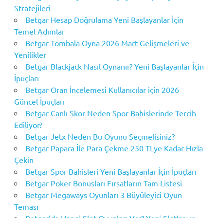
Stratejileri
Betgar Hesap Doğrulama Yeni Başlayanlar İçin
Temel Adımlar
Betgar Tombala Oyna 2026 Mart Gelişmeleri ve
Yenilikler
Betgar Blackjack Nasıl Oynanır? Yeni Başlayanlar İçin
İpuçları
Betgar Oran İncelemesi Kullanıcılar için 2026
Güncel İpuçları
Betgar Canlı Skor Neden Spor Bahislerinde Tercih
Ediliyor?
Betgar Jetx Neden Bu Oyunu Seçmelisiniz?
Betgar Papara İle Para Çekme 250 TLye Kadar Hızla
Çekin
Betgar Spor Bahisleri Yeni Başlayanlar İçin İpuçları
Betgar Poker Bonusları Fırsatların Tam Listesi
Betgar Megaways Oyunları 3 Büyüleyici Oyun
Teması