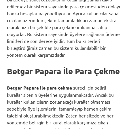
edilemez bir sistem sayesinde para çekmesinden dolayı
banka hesaplarına yöneltiyorlar. Ayrıca kullanıcılar sanal
cüzdan üzerinden çekim tamamladıkları zaman ekstra
olarak hızlı bir şekilde para çekme imkanına sahip
oluyorlar. Bu sistem sayesinde üyelere sağlanan ödeme
limitleri de son derece iyidir. Tüm bu kriterleri
birleştirdiğimiz zaman bu sistem kullanılabilir bir
yöntem olarak karşımızdadır.
Betgar Papara İle Para Çekme
Betgar Papara ile para çekme
süreci için belirli
kurallar sitenin üyelerine uygulanmaktadır. Ancak bu
kurallar kullanıcıların zorlanacağı kurallar olmaması
sebebiyle üye işlemlerini tamamlayıp hemen çekim
talebini oluşturabilmektedir. Zaten her sitede ve her
yöntemde belirgin bir kural olarak karşımıza çıkan