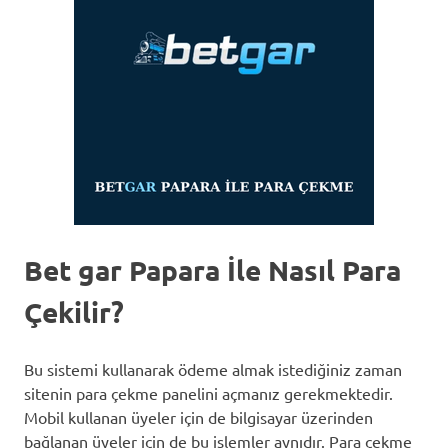
Bet gar Papara İle Nasıl Para
Çekilir?
Bu sistemi kullanarak ödeme almak istediğiniz zaman
sitenin para çekme panelini açmanız gerekmektedir.
Mobil kullanan üyeler için de bilgisayar üzerinden
bağlanan üyeler için de bu işlemler aynıdır. Para çekme