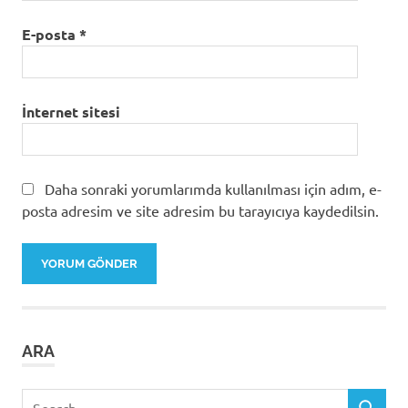
E-posta
*
İnternet sitesi
Daha sonraki yorumlarımda kullanılması için adım, e-
posta adresim ve site adresim bu tarayıcıya kaydedilsin.
ARA
Search