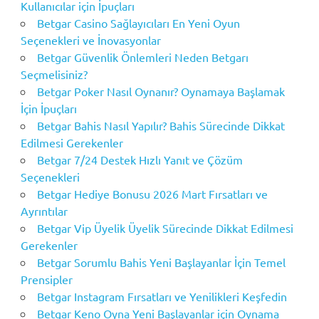
Kullanıcılar için İpuçları
Betgar Casino Sağlayıcıları En Yeni Oyun
Seçenekleri ve İnovasyonlar
Betgar Güvenlik Önlemleri Neden Betgarı
Seçmelisiniz?
Betgar Poker Nasıl Oynanır? Oynamaya Başlamak
İçin İpuçları
Betgar Bahis Nasıl Yapılır? Bahis Sürecinde Dikkat
Edilmesi Gerekenler
Betgar 7/24 Destek Hızlı Yanıt ve Çözüm
Seçenekleri
Betgar Hediye Bonusu 2026 Mart Fırsatları ve
Ayrıntılar
Betgar Vip Üyelik Üyelik Sürecinde Dikkat Edilmesi
Gerekenler
Betgar Sorumlu Bahis Yeni Başlayanlar İçin Temel
Prensipler
Betgar Instagram Fırsatları ve Yenilikleri Keşfedin
Betgar Keno Oyna Yeni Başlayanlar için Oynama