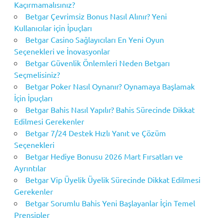
Kaçırmamalısınız?
Betgar Çevrimsiz Bonus Nasıl Alınır? Yeni
Kullanıcılar için İpuçları
Betgar Casino Sağlayıcıları En Yeni Oyun
Seçenekleri ve İnovasyonlar
Betgar Güvenlik Önlemleri Neden Betgarı
Seçmelisiniz?
Betgar Poker Nasıl Oynanır? Oynamaya Başlamak
İçin İpuçları
Betgar Bahis Nasıl Yapılır? Bahis Sürecinde Dikkat
Edilmesi Gerekenler
Betgar 7/24 Destek Hızlı Yanıt ve Çözüm
Seçenekleri
Betgar Hediye Bonusu 2026 Mart Fırsatları ve
Ayrıntılar
Betgar Vip Üyelik Üyelik Sürecinde Dikkat Edilmesi
Gerekenler
Betgar Sorumlu Bahis Yeni Başlayanlar İçin Temel
Prensipler