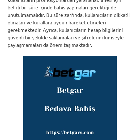
belirli bir süre içinde bahis yapmaları gerektiği de
unutulmamalıdır. Bu süre zarfında, kullanıcıların dikkatli
olmaları ve kurallara uygun hareket etmeleri
gerekmektedir. Ayrıca, kullanıcıların hesap bilgilerini
güvenli bir şekilde saklamaları ve şifrelerini kimseyle
paylaşmamaları da önem taşımaktadır.