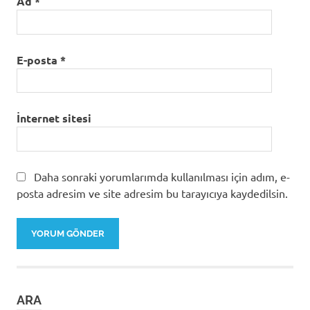
Ad
*
E-posta
*
İnternet sitesi
Daha sonraki yorumlarımda kullanılması için adım, e-
posta adresim ve site adresim bu tarayıcıya kaydedilsin.
ARA