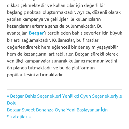
dikkat çekmektedir ve kullanıcılar için değerli bir
başlangıç noktası oluşturmaktadır. Ayrıca, düzenli olarak
yapılan kampanya ve çekilişler ile kullanıcıların
kazançlarını artırma şansı da bulunmaktadır. Bu
avantajlar,
Betgar
’ı tercih eden bahis severler için büyük
bir artı sağlamaktadır. Kullanıcılar, bu fırsatları
değerlendirerek hem eğlenceli bir deneyim yaşayabilir
hem de kazançlarını artırabilirler. Betgar, sürekli olarak
yenilikçi kampanyalar sunarak kullanıcı memnuniyetini
ön planda tutmaktadır ve bu da platformun
popülaritesini artırmaktadır.
Bahis
Previous
Yazı
Betgar Bahis Seçenekleri Yenilikçi Oyun Seçenekleriyle
Promosyonları
Post:
Dolu
gezinmesi
Kullanıcı
Next
Betgar Sweet Bonanza Oyna Yeni Başlayanlar İçin
Deneyimi
Post:
Stratejiler
Online
Bahis