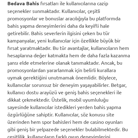
Bedava Bahis
fırsatları ile kullanıcılarına cazip
seçenekler sunmaktadır. Kullanıcılar, çeşitli
promosyonlar ve bonuslar aracılığıyla bu platformda
bahis yapma deneyimlerini daha da keyifli hale
getirebilir. Bahis severlerin ilgisini çeken bu tür
kampanyalar, yeni kullanıcılar için özellikle büyük bir
fırsat yaratmaktadır. Bu tür avantajlar, kullanıcıların hem
hesaplarına değer katmakta hem de daha fazla kazanma
şansı elde etmelerine olanak tanımaktadır. Ancak, bu
promosyonlardan yararlanmak için belirli kurallara
uymak gerektiğini unutmamak önemlidir. Böylece,
kullanıcılar sorunsuz bir deneyim yaşayabilirler. Betgar,
kullanıcı dostu arayüzü ve geniş bahis seçenekleri ile
dikkat çekmektedir. Üstelik, mobil uyumluluğu
sayesinde kullanıcılar istedikleri yerden bahis yapma
özgürlüğüne sahiptir. Kullanıcılar, söz konusu site
üzerinden hem spor bahisleri hem de casino oyunları
gibi geniş bir yelpazede seçenekler bulabilmektedir. Bu
çeşitlilik, kullanıcıların farklı oyun deneyimlerini