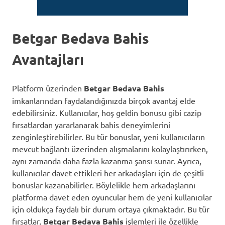
Betgar Bedava Bahis
Avantajları
Platform üzerinden
Betgar Bedava Bahis
imkanlarından faydalandığınızda birçok avantaj elde
edebilirsiniz. Kullanıcılar, hoş geldin bonusu gibi cazip
fırsatlardan yararlanarak bahis deneyimlerini
zenginleştirebilirler. Bu tür bonuslar, yeni kullanıcıların
mevcut bağlantı üzerinden alışmalarını kolaylaştırırken,
aynı zamanda daha fazla kazanma şansı sunar. Ayrıca,
kullanıcılar davet ettikleri her arkadaşları için de çeşitli
bonuslar kazanabilirler. Böylelikle hem arkadaşlarını
platforma davet eden oyuncular hem de yeni kullanıcılar
için oldukça faydalı bir durum ortaya çıkmaktadır. Bu tür
fırsatlar,
Betgar Bedava Bahis
işlemleri ile özellikle